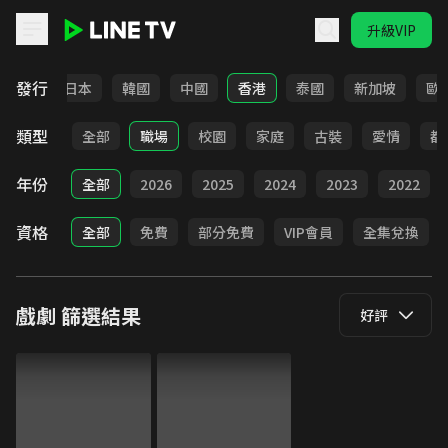
升級VIP
LINE TV - 戲劇
發行
台灣
日本
韓國
中國
香港
泰國
新加坡
歐
類型
全部
職場
校園
家庭
古裝
愛情
都
年份
全部
2026
2025
2024
2023
2022
資格
全部
免費
部分免費
VIP會員
全集兌換
戲劇
篩選結果
好評