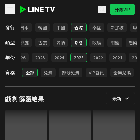
升級VIP
LINE TV - 戲劇
發行
台灣
日本
韓國
中國
香港
泰國
新加坡
歐
類型
校園
家庭
古裝
愛情
都會
改編
甜寵
懸疑
年份
全部
2026
2025
2024
2023
2022
2021
202
資格
全部
免費
部分免費
VIP會員
全集兌換
戲劇
篩選結果
最新