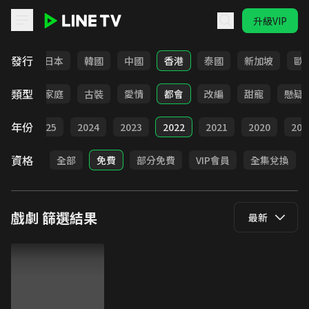
升級VIP
LINE TV - 戲劇
發行
台灣
日本
韓國
中國
香港
泰國
新加坡
歐
類型
校園
家庭
古裝
愛情
都會
改編
甜寵
懸疑
年份
026
2025
2024
2023
2022
2021
2020
201
資格
全部
免費
部分免費
VIP會員
全集兌換
戲劇
篩選結果
最新