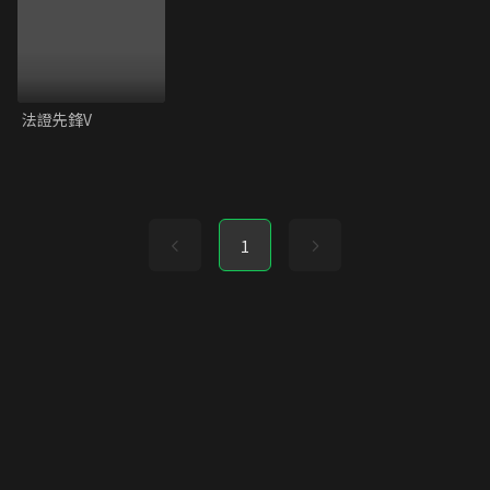
法證先鋒V
1