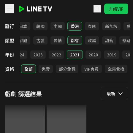
升級VIP
LINE TV - 戲劇
發行
台灣
日本
韓國
中國
香港
泰國
新加坡
歐
類型
校園
家庭
古裝
愛情
都會
改編
甜寵
懸疑
年份
025
2024
2023
2022
2021
2020
2019
201
資格
全部
免費
部分免費
VIP會員
全集兌換
戲劇
篩選結果
最新