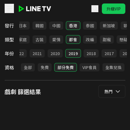
升級VIP
LINE TV - 戲劇
發行
台灣
日本
韓國
中國
香港
泰國
新加坡
歐
類型
校園
家庭
古裝
愛情
都會
改編
甜寵
懸疑
年份
023
2022
2021
2020
2019
2018
2017
201
資格
全部
免費
部分免費
VIP會員
全集兌換
戲劇
篩選結果
熱門