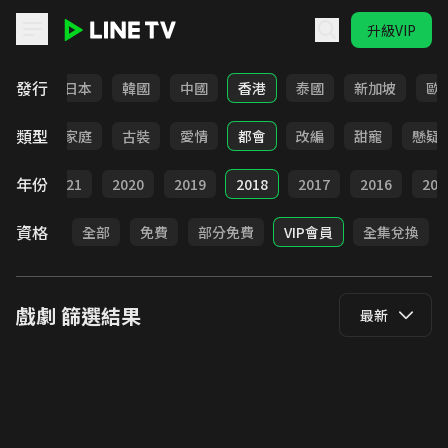
升級VIP
LINE TV - 戲劇
發行
台灣
日本
韓國
中國
香港
泰國
新加坡
歐
類型
校園
家庭
古裝
愛情
都會
改編
甜寵
懸疑
年份
022
2021
2020
2019
2018
2017
2016
201
資格
全部
免費
部分免費
VIP會員
全集兌換
戲劇
篩選結果
最新