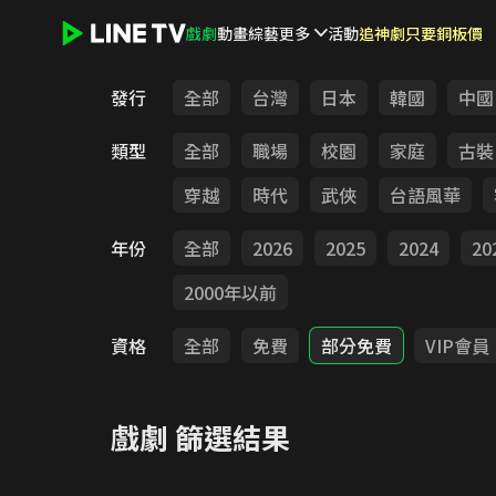
戲劇
動畫
綜藝
更多
活動
追神劇只要銅板價
LINE TV - 戲劇
發行
全部
台灣
日本
韓國
中國
類型
全部
職場
校園
家庭
古裝
穿越
時代
武俠
台語風華
年份
全部
2026
2025
2024
20
2000年以前
資格
全部
免費
部分免費
VIP會員
戲劇
篩選結果