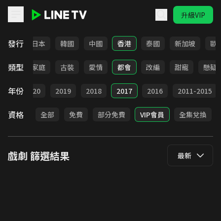
升級VIP
LINE TV - 戲劇
發行
台灣
日本
韓國
中國
香港
泰國
新加坡
歐
類型
校園
家庭
古裝
愛情
都會
改編
甜寵
懸疑
年份
021
2020
2019
2018
2017
2016
2011-2015
資格
全部
免費
部分免費
VIP會員
全集兌換
戲劇
篩選結果
最新