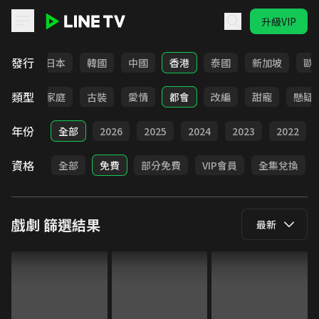
升級VIP
LINE TV - 戲劇
發行
台灣
日本
韓國
中國
香港
泰國
新加坡
歐
類型
校園
家庭
古裝
愛情
都會
改編
甜寵
懸疑
年份
全部
2026
2025
2024
2023
2022
資格
全部
免費
部分免費
VIP會員
全集兌換
戲劇
篩選結果
最新