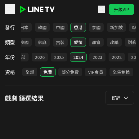
升級VIP
LINE TV - 戲劇
發行
台灣
日本
韓國
中國
香港
泰國
新加坡
歐
類型
職場
校園
家庭
古裝
愛情
都會
改編
甜寵
年份
全部
2026
2025
2024
2023
2022
202
資格
全部
免費
部分免費
VIP會員
全集兌換
戲劇
篩選結果
好評