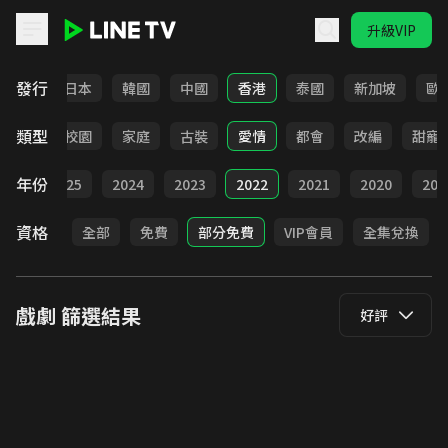
升級VIP
LINE TV - 戲劇
發行
台灣
日本
韓國
中國
香港
泰國
新加坡
歐
類型
職場
校園
家庭
古裝
愛情
都會
改編
甜寵
年份
026
2025
2024
2023
2022
2021
2020
201
資格
全部
免費
部分免費
VIP會員
全集兌換
戲劇
篩選結果
好評