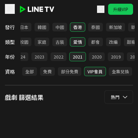
升級VIP
LINE TV - 戲劇
發行
台灣
日本
韓國
中國
香港
泰國
新加坡
歐
類型
職場
校園
家庭
古裝
愛情
都會
改編
甜寵
年份
025
2024
2023
2022
2021
2020
2019
201
資格
全部
免費
部分免費
VIP會員
全集兌換
戲劇
篩選結果
熱門