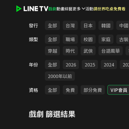
戲劇
動畫
綜藝
更多
活動
請世界吃桌免費看
LINE TV - 戲劇
發行
全部
台灣
日本
韓國
中國
類型
全部
職場
校園
家庭
古裝
穿越
時代
武俠
台語風華
年份
全部
2026
2025
2024
20
2000年以前
資格
全部
免費
部分免費
VIP會員
戲劇
篩選結果