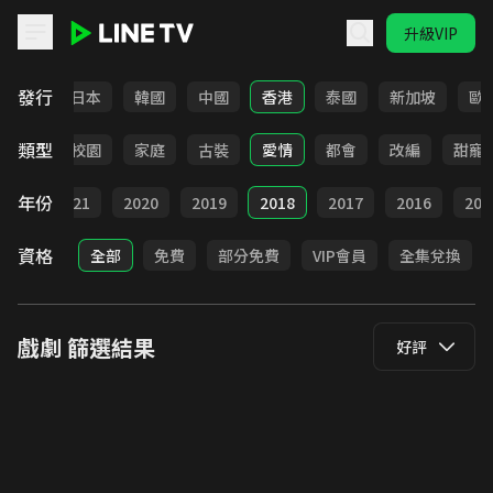
升級VIP
LINE TV - 戲劇
發行
台灣
日本
韓國
中國
香港
泰國
新加坡
歐
類型
職場
校園
家庭
古裝
愛情
都會
改編
甜寵
年份
022
2021
2020
2019
2018
2017
2016
201
資格
全部
免費
部分免費
VIP會員
全集兌換
戲劇
篩選結果
好評