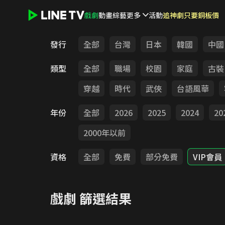
戲劇
動畫
綜藝
更多
活動
追神劇只要銅板價
LINE TV - 戲劇
發行
全部
台灣
日本
韓國
中國
類型
全部
職場
校園
家庭
古裝
穿越
時代
武俠
台語風華
年份
全部
2026
2025
2024
20
2000年以前
資格
全部
免費
部分免費
VIP會員
戲劇
篩選結果