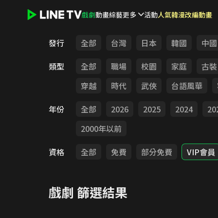
戲劇
動畫
綜藝
更多
活動
人氣韓漫改編動畫
LINE TV - 戲劇
發行
全部
台灣
日本
韓國
中國
類型
全部
職場
校園
家庭
古裝
穿越
時代
武俠
台語風華
年份
全部
2026
2025
2024
20
2000年以前
資格
全部
免費
部分免費
VIP會員
戲劇
篩選結果