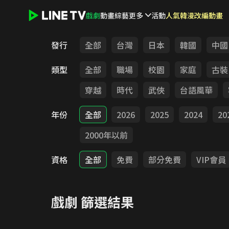
戲劇
動畫
綜藝
更多
活動
人氣韓漫改編動畫
LINE TV - 戲劇
發行
全部
台灣
日本
韓國
中國
類型
全部
職場
校園
家庭
古裝
穿越
時代
武俠
台語風華
年份
全部
2026
2025
2024
20
2000年以前
資格
全部
免費
部分免費
VIP會員
戲劇
篩選結果