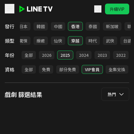
升級VIP
LINE TV - 戲劇
發行
台灣
日本
韓國
中國
香港
泰國
新加坡
歐
類型
奇幻
驚悚
療癒
仙俠
穿越
時代
武俠
台語
年份
全部
2026
2025
2024
2023
2022
資格
全部
免費
部分免費
VIP會員
全集兌換
戲劇
篩選結果
熱門