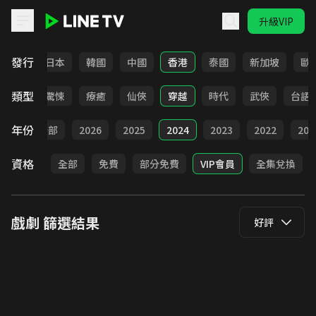
升級VIP
LINE TV - 戲劇
發行
台灣
日本
韓國
中國
香港
泰國
新加坡
歐
類型
奇幻
驚悚
療癒
仙俠
穿越
時代
武俠
台語
年份
全部
2026
2025
2024
2023
2022
202
資格
全部
免費
部分免費
VIP會員
全集兌換
戲劇
篩選結果
好評