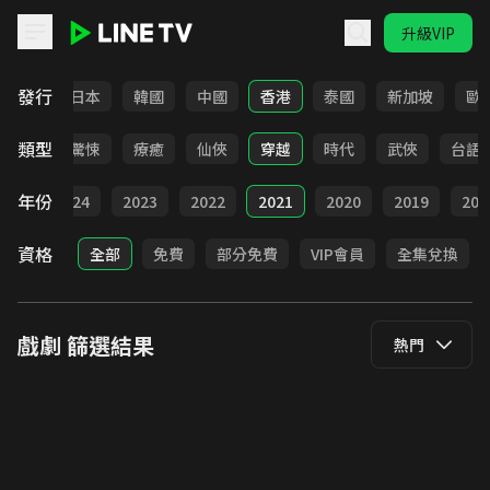
升級VIP
LINE TV - 戲劇
發行
台灣
日本
韓國
中國
香港
泰國
新加坡
歐
類型
奇幻
驚悚
療癒
仙俠
穿越
時代
武俠
台語
年份
025
2024
2023
2022
2021
2020
2019
201
資格
全部
免費
部分免費
VIP會員
全集兌換
戲劇
篩選結果
熱門