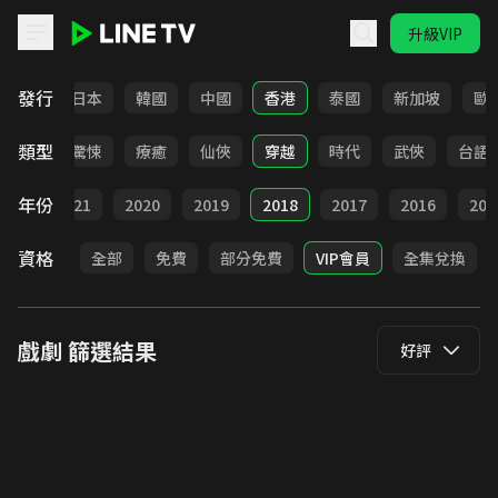
升級VIP
LINE TV - 戲劇
發行
台灣
日本
韓國
中國
香港
泰國
新加坡
歐
類型
奇幻
驚悚
療癒
仙俠
穿越
時代
武俠
台語
年份
022
2021
2020
2019
2018
2017
2016
201
資格
全部
免費
部分免費
VIP會員
全集兌換
戲劇
篩選結果
好評