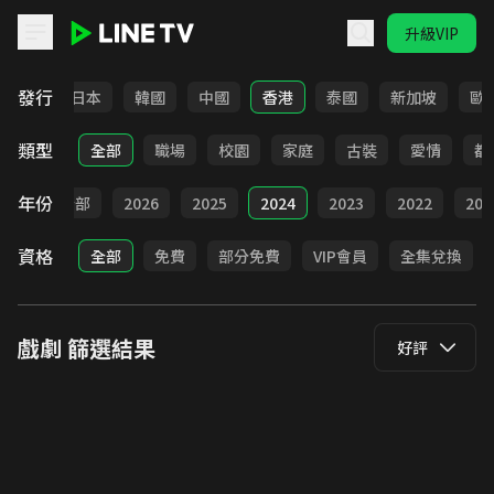
升級VIP
LINE TV - 戲劇
發行
台灣
日本
韓國
中國
香港
泰國
新加坡
歐
類型
全部
職場
校園
家庭
古裝
愛情
都
年份
全部
2026
2025
2024
2023
2022
202
資格
全部
免費
部分免費
VIP會員
全集兌換
戲劇
篩選結果
好評