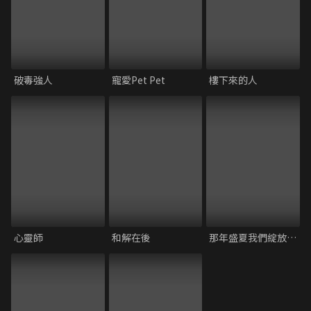
破毒強人
寵愛Pet Pet
樓下來的人
心靈師
和解在後
那年盛夏我們綻放如花