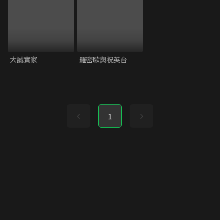
大誠實家
羅密歐與祝英台
1