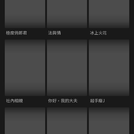
極度俏郎君
法與情
冰上火花
社內相親
你好，我的大夫
殺手廢J