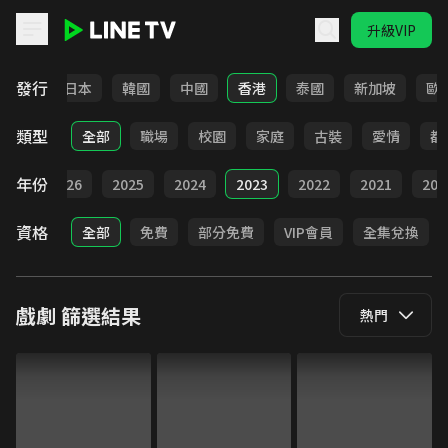
升級VIP
LINE TV - 戲劇
發行
台灣
日本
韓國
中國
香港
泰國
新加坡
歐
類型
全部
職場
校園
家庭
古裝
愛情
都
年份
全部
2026
2025
2024
2023
2022
2021
202
資格
全部
免費
部分免費
VIP會員
全集兌換
戲劇
篩選結果
熱門