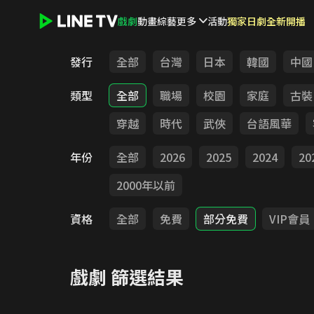
戲劇
動畫
綜藝
更多
活動
獨家日劇全新開播
LINE TV - 戲劇
發行
全部
台灣
日本
韓國
中國
類型
全部
職場
校園
家庭
古裝
穿越
時代
武俠
台語風華
年份
全部
2026
2025
2024
20
2000年以前
資格
全部
免費
部分免費
VIP會員
戲劇
篩選結果