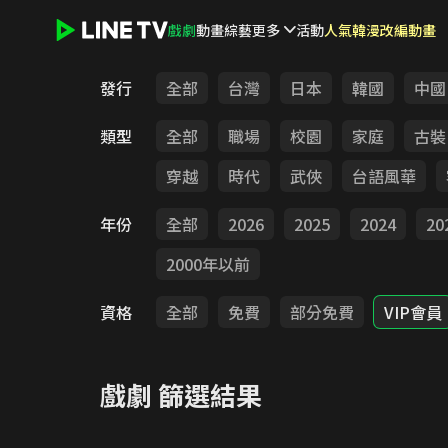
戲劇
動畫
綜藝
更多
活動
人氣韓漫改編動畫
LINE TV - 戲劇
發行
全部
台灣
日本
韓國
中國
類型
全部
職場
校園
家庭
古裝
穿越
時代
武俠
台語風華
年份
全部
2026
2025
2024
20
2000年以前
資格
全部
免費
部分免費
VIP會員
戲劇
篩選結果