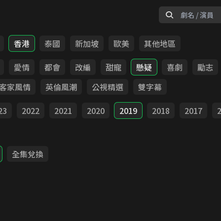
香港
泰國
新加坡
歐美
其他地區
愛情
都會
改編
甜寵
懸疑
喜劇
勵志
客家風情
英倫風潮
公視精選
雙字幕
23
2022
2021
2020
2019
2018
2017
全集兌換