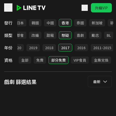
升級VIP
LINE TV - 戲劇
發行
台灣
日本
韓國
中國
香港
泰國
新加坡
歐
類型
愛情
都會
改編
甜寵
懸疑
喜劇
勵志
BL
年份
021
2020
2019
2018
2017
2016
2011-2015
資格
全部
免費
部分免費
VIP會員
全集兌換
戲劇
篩選結果
最新