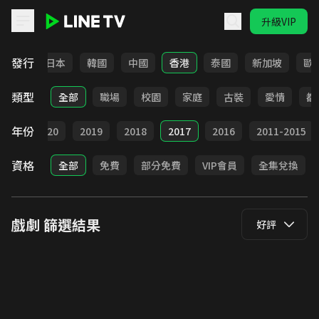
升級VIP
LINE TV - 戲劇
發行
台灣
日本
韓國
中國
香港
泰國
新加坡
歐
類型
全部
職場
校園
家庭
古裝
愛情
都
年份
021
2020
2019
2018
2017
2016
2011-2015
資格
全部
免費
部分免費
VIP會員
全集兌換
戲劇
篩選結果
好評