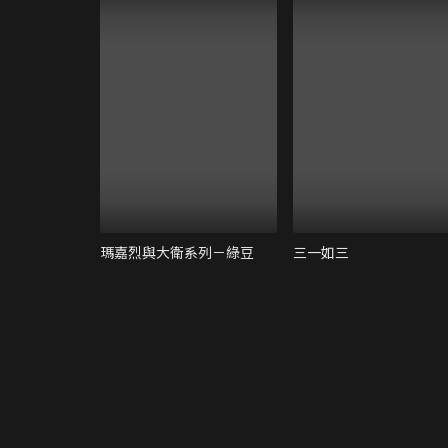
瑪嘉烈與大衛系列－綠豆
三一如三