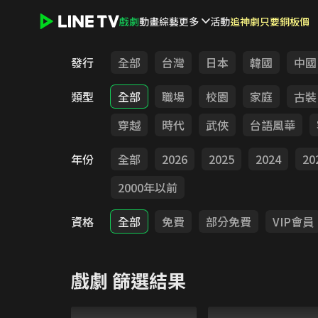
戲劇
動畫
綜藝
更多
活動
追神劇只要銅板價
LINE TV - 戲劇
發行
全部
台灣
日本
韓國
中國
類型
全部
職場
校園
家庭
古裝
穿越
時代
武俠
台語風華
年份
全部
2026
2025
2024
20
2000年以前
資格
全部
免費
部分免費
VIP會員
戲劇
篩選結果