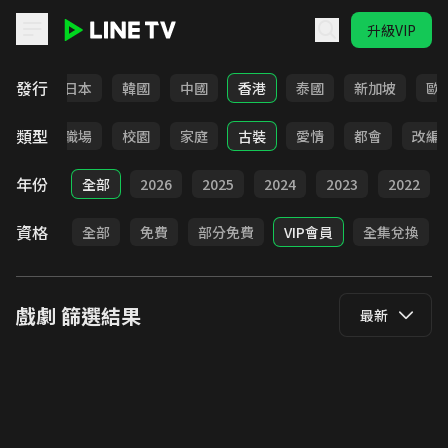
升級VIP
LINE TV - 戲劇
發行
台灣
日本
韓國
中國
香港
泰國
新加坡
歐
類型
全部
職場
校園
家庭
古裝
愛情
都會
改編
年份
全部
2026
2025
2024
2023
2022
資格
全部
免費
部分免費
VIP會員
全集兌換
戲劇
篩選結果
最新