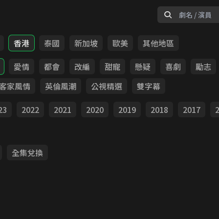
香港
泰國
新加坡
歐美
其他地區
愛情
都會
改編
甜寵
懸疑
喜劇
勵志
客家風情
英倫風潮
公視精選
雙字幕
23
2022
2021
2020
2019
2018
2017
全集兌換