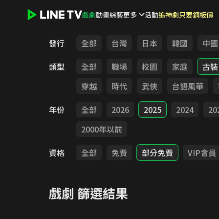
戲劇
動畫
綜藝
更多
活動
追神劇只要銅板價
LINE TV - 戲劇
發行
全部
台灣
日本
韓國
中國
類型
全部
職場
校園
家庭
古裝
穿越
時代
武俠
台語風華
年份
全部
2026
2025
2024
20
2000年以前
資格
全部
免費
部分免費
VIP會員
戲劇
篩選結果