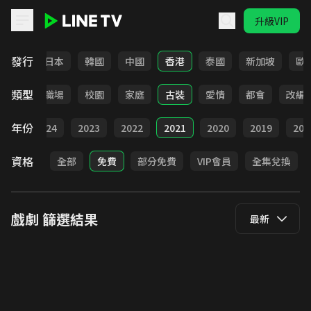
升級VIP
LINE TV - 戲劇
發行
台灣
日本
韓國
中國
香港
泰國
新加坡
歐
類型
全部
職場
校園
家庭
古裝
愛情
都會
改編
年份
025
2024
2023
2022
2021
2020
2019
201
資格
全部
免費
部分免費
VIP會員
全集兌換
戲劇
篩選結果
最新