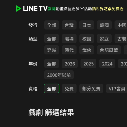
戲劇
動畫
綜藝
更多
活動
請世界吃桌免費看
LINE TV - 戲劇
發行
全部
台灣
日本
韓國
中國
類型
全部
職場
校園
家庭
古裝
穿越
時代
武俠
台語風華
年份
全部
2026
2025
2024
20
2000年以前
資格
全部
免費
部分免費
VIP會員
戲劇
篩選結果