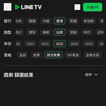
升級VIP
LINE TV - 戲劇
發行
台灣
日本
韓國
中國
香港
泰國
新加坡
歐
類型
BL
奇幻
驚悚
療癒
仙俠
穿越
時代
武俠
年份
025
2024
2023
2022
2021
2020
2019
201
資格
全部
免費
部分免費
VIP會員
全集兌換
戲劇
篩選結果
好評