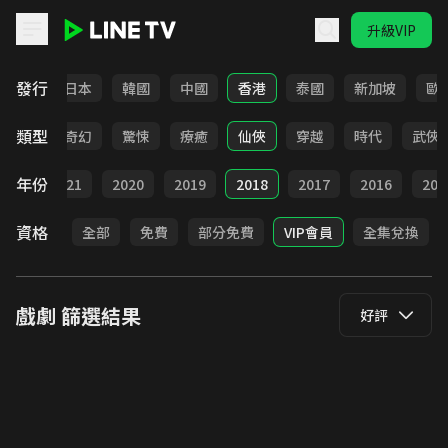
升級VIP
LINE TV - 戲劇
發行
台灣
日本
韓國
中國
香港
泰國
新加坡
歐
類型
BL
奇幻
驚悚
療癒
仙俠
穿越
時代
武俠
年份
022
2021
2020
2019
2018
2017
2016
201
資格
全部
免費
部分免費
VIP會員
全集兌換
戲劇
篩選結果
好評