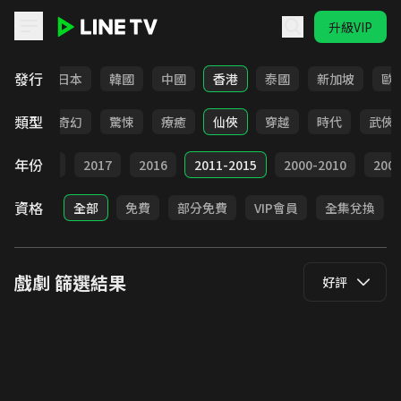
升級VIP
LINE TV - 戲劇
發行
台灣
日本
韓國
中國
香港
泰國
新加坡
歐
類型
BL
奇幻
驚悚
療癒
仙俠
穿越
時代
武俠
年份
9
2018
2017
2016
2011-2015
2000-2010
20
資格
全部
免費
部分免費
VIP會員
全集兌換
戲劇
篩選結果
好評