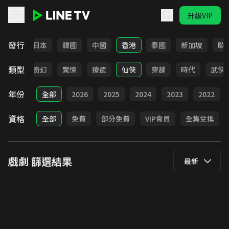
升級VIP
LINE TV - 戲劇
發行
台灣
日本
韓國
中國
香港
泰國
新加坡
歐
類型
BL
奇幻
驚悚
療癒
仙俠
穿越
時代
武俠
年份
全部
2026
2025
2024
2023
2022
資格
全部
免費
部分免費
VIP會員
全集兌換
戲劇
篩選結果
最新