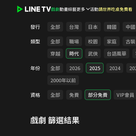
戲劇
動畫
綜藝
更多
活動
請世界吃桌免費看
LINE TV - 戲劇
發行
全部
台灣
日本
韓國
中國
類型
全部
職場
校園
家庭
古裝
穿越
時代
武俠
台語風華
年份
全部
2026
2025
2024
20
2000年以前
資格
全部
免費
部分免費
VIP會員
戲劇
篩選結果