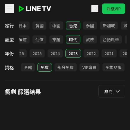
升級VIP
LINE TV - 戲劇
發行
台灣
日本
韓國
中國
香港
泰國
新加坡
歐
類型
驚悚
療癒
仙俠
穿越
時代
武俠
台語風華
年份
全部
2026
2025
2024
2023
2022
2021
202
資格
全部
免費
部分免費
VIP會員
全集兌換
戲劇
篩選結果
熱門