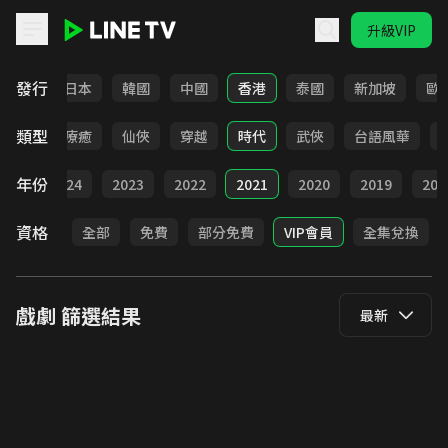
升級VIP
LINE TV - 戲劇
發行
台灣
日本
韓國
中國
香港
泰國
新加坡
歐
類型
驚悚
療癒
仙俠
穿越
時代
武俠
台語風華
年份
025
2024
2023
2022
2021
2020
2019
201
資格
全部
免費
部分免費
VIP會員
全集兌換
戲劇
篩選結果
最新