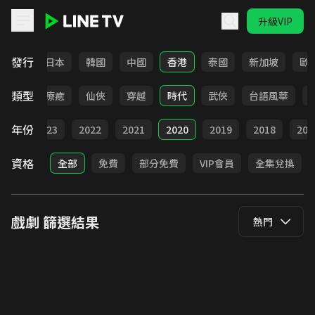
升級VIP
LINE TV - 戲劇
發行
台灣
日本
韓國
中國
香港
泰國
新加坡
歐
類型
驚悚
療癒
仙俠
穿越
時代
武俠
台語風華
年份
024
2023
2022
2021
2020
2019
2018
201
資格
全部
免費
部分免費
VIP會員
全集兌換
戲劇
篩選結果
熱門