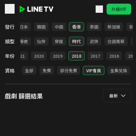
升級VIP
LINE TV - 戲劇
發行
台灣
日本
韓國
中國
香港
泰國
新加坡
歐
類型
驚悚
療癒
仙俠
穿越
時代
武俠
台語風華
年份
022
2021
2020
2019
2018
2017
2016
201
資格
全部
免費
部分免費
VIP會員
全集兌換
戲劇
篩選結果
最新