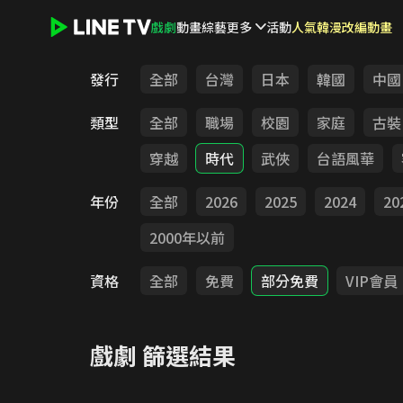
戲劇
動畫
綜藝
更多
活動
人氣韓漫改編動畫
LINE TV - 戲劇
發行
全部
台灣
日本
韓國
中國
類型
全部
職場
校園
家庭
古裝
穿越
時代
武俠
台語風華
年份
全部
2026
2025
2024
20
2000年以前
資格
全部
免費
部分免費
VIP會員
戲劇
篩選結果