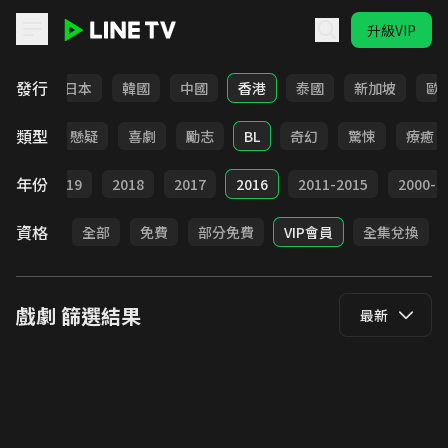
升級VIP
LINE TV - 戲劇
發行
台灣
日本
韓國
中國
香港
泰國
新加坡
歐
類型
甜寵
懸疑
喜劇
勵志
BL
奇幻
驚悚
療癒
年份
020
2019
2018
2017
2016
2011-2015
2000-2
資格
全部
免費
部分免費
VIP會員
全集兌換
戲劇
篩選結果
最新