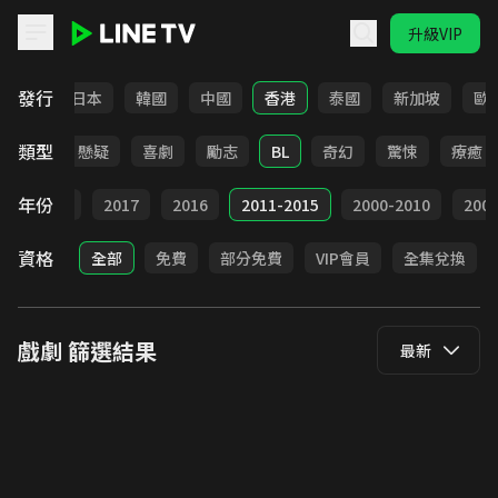
升級VIP
LINE TV - 戲劇
發行
台灣
日本
韓國
中國
香港
泰國
新加坡
歐
類型
甜寵
懸疑
喜劇
勵志
BL
奇幻
驚悚
療癒
年份
9
2018
2017
2016
2011-2015
2000-2010
20
資格
全部
免費
部分免費
VIP會員
全集兌換
戲劇
篩選結果
最新