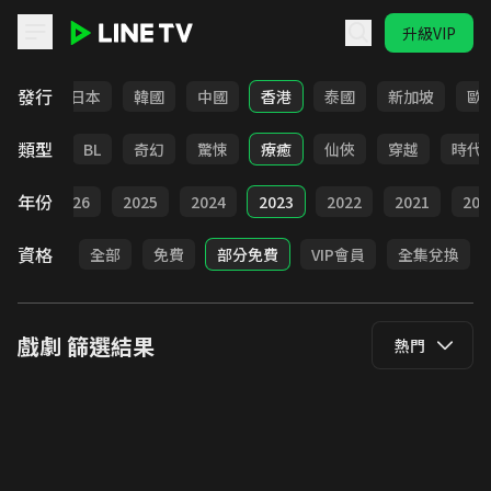
升級VIP
LINE TV - 戲劇
發行
台灣
日本
韓國
中國
香港
泰國
新加坡
歐
類型
勵志
BL
奇幻
驚悚
療癒
仙俠
穿越
時代
年份
全部
2026
2025
2024
2023
2022
2021
202
資格
全部
免費
部分免費
VIP會員
全集兌換
戲劇
篩選結果
熱門