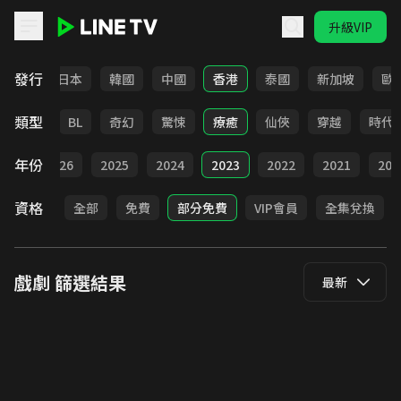
升級VIP
LINE TV - 戲劇
發行
台灣
日本
韓國
中國
香港
泰國
新加坡
歐
類型
勵志
BL
奇幻
驚悚
療癒
仙俠
穿越
時代
年份
全部
2026
2025
2024
2023
2022
2021
202
資格
全部
免費
部分免費
VIP會員
全集兌換
戲劇
篩選結果
最新