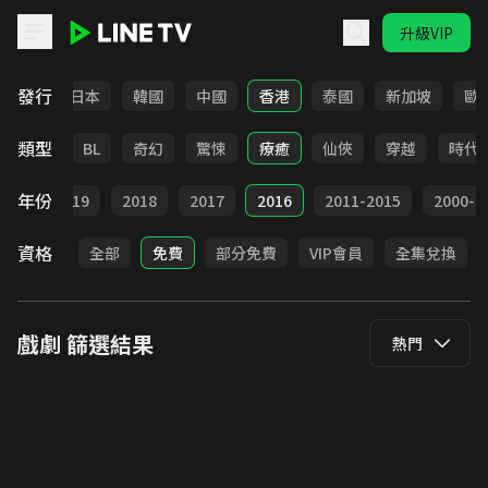
升級VIP
LINE TV - 戲劇
發行
台灣
日本
韓國
中國
香港
泰國
新加坡
歐
類型
勵志
BL
奇幻
驚悚
療癒
仙俠
穿越
時代
年份
020
2019
2018
2017
2016
2011-2015
2000-2
資格
全部
免費
部分免費
VIP會員
全集兌換
戲劇
篩選結果
熱門