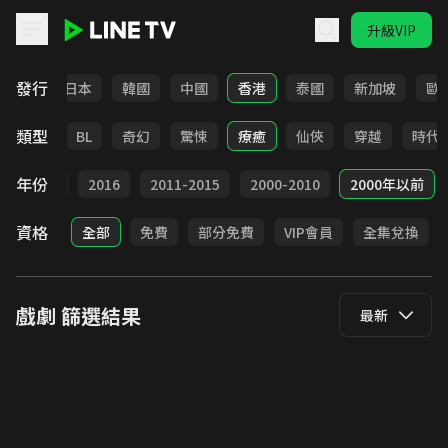
升級VIP
LINE TV - 戲劇
發行
台灣
日本
韓國
中國
香港
泰國
新加坡
歐
類型
勵志
BL
奇幻
驚悚
療癒
仙俠
穿越
時代
年份
2017
2016
2011-2015
2000-2010
2000年以前
資格
全部
免費
部分免費
VIP會員
全集兌換
戲劇
篩選結果
最新