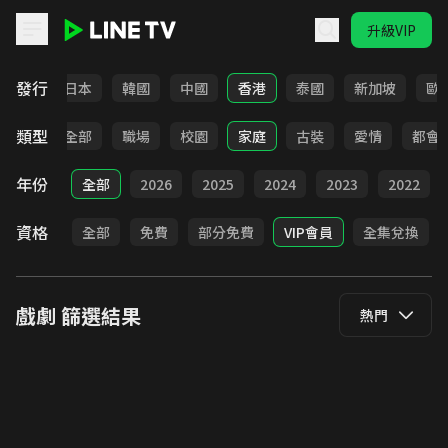
升級VIP
LINE TV - 戲劇
發行
台灣
日本
韓國
中國
香港
泰國
新加坡
歐
類型
全部
職場
校園
家庭
古裝
愛情
都會
年份
全部
2026
2025
2024
2023
2022
資格
全部
免費
部分免費
VIP會員
全集兌換
戲劇
篩選結果
熱門