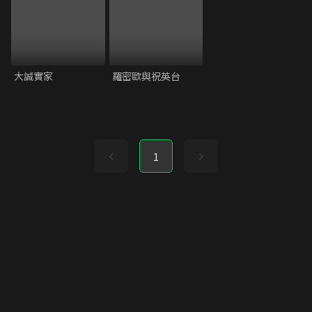
大誠實家
羅密歐與祝英台
1