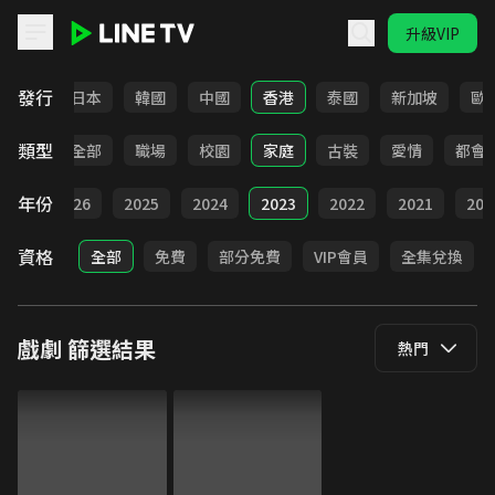
升級VIP
LINE TV - 戲劇
發行
台灣
日本
韓國
中國
香港
泰國
新加坡
歐
類型
全部
職場
校園
家庭
古裝
愛情
都會
年份
全部
2026
2025
2024
2023
2022
2021
202
資格
全部
免費
部分免費
VIP會員
全集兌換
戲劇
篩選結果
熱門